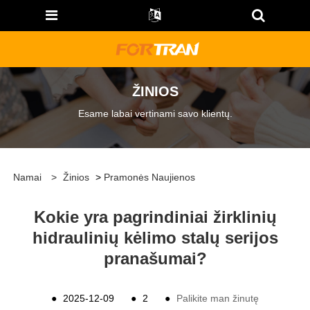
ŽINIOS
Esame labai vertinami savo klientų.
Namai
>
Žinios
>
Pramonės Naujienos
Kokie yra pagrindiniai žirklinių
hidraulinių kėlimo stalų serijos
pranašumai?
●
2025-12-09
●
2
●
Palikite man žinutę