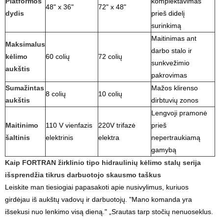
Platformos
komplektavimas
48" x 36"
72" x 48"
dydis
prieš didelį
surinkimą
Maitinimas ant
Maksimalus
darbo stalo ir
kėlimo
60 colių
72 colių
sunkvežimio
aukštis
pakrovimas
Sumažintas
Mažos klirenso
8 colių
10 colių
aukštis
dirbtuvių zonos
Lengvoji pramonė
Maitinimo
110 V vienfazis
220V trifazė
prieš
šaltinis
elektrinis
elektra
nepertraukiamą
gamybą
Kaip FORTRAN žirklinio tipo hidraulinių kėlimo stalų serija
išsprendžia tikrus darbuotojo skausmo taškus
Leiskite man tiesiogiai papasakoti apie nusivylimus, kuriuos
girdėjau iš aukštų vadovų ir darbuotojų. "Mano komanda yra
išsekusi nuo lenkimo visą dieną." „Srautas tarp stočių nenuoseklus.