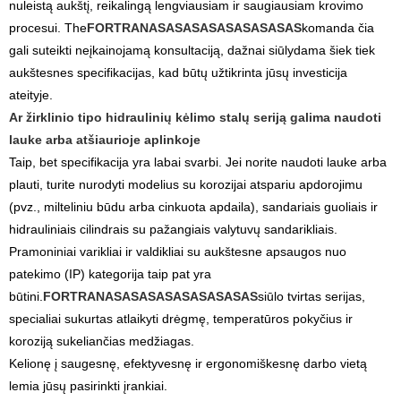
nuleistą aukštį, reikalingą lengviausiam ir saugiausiam krovimo
procesui. The
FORTRANASASASASASASASASAS
komanda čia
gali suteikti neįkainojamą konsultaciją, dažnai siūlydama šiek tiek
aukštesnes specifikacijas, kad būtų užtikrinta jūsų investicija
ateityje.
Ar žirklinio tipo hidraulinių kėlimo stalų seriją galima naudoti
lauke arba atšiaurioje aplinkoje
Taip, bet specifikacija yra labai svarbi. Jei norite naudoti lauke arba
plauti, turite nurodyti modelius su korozijai atspariu apdorojimu
(pvz., milteliniu būdu arba cinkuota apdaila), sandariais guoliais ir
hidrauliniais cilindrais su pažangiais valytuvų sandarikliais.
Pramoniniai varikliai ir valdikliai su aukštesne apsaugos nuo
patekimo (IP) kategorija taip pat yra
būtini.
FORTRANASASASASASASASASAS
siūlo tvirtas serijas,
specialiai sukurtas atlaikyti drėgmę, temperatūros pokyčius ir
koroziją sukeliančias medžiagas.
Kelionę į saugesnę, efektyvesnę ir ergonomiškesnę darbo vietą
lemia jūsų pasirinkti įrankiai.