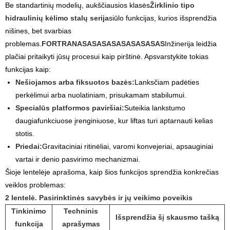
Be standartinių modelių, aukščiausios klasės
Žirklinio tipo
hidraulinių kėlimo stalų serija
siūlo funkcijas, kurios išsprendžia
nišines, bet svarbias
problemas.
FORTRANASASASASASASASASAS
Inžinerija leidžia
plačiai pritaikyti jūsų procesui kaip pirštinė. Apsvarstykite tokias
funkcijas kaip:
Nešiojamos arba fiksuotos bazės:
Lanksčiam padėties
perkėlimui arba nuolatiniam, prisukamam stabilumui.
Specialūs platformos paviršiai:
Suteikia lankstumo
daugiafunkciuose įrenginiuose, kur liftas turi aptarnauti kelias
stotis.
Priedai:
Gravitaciniai ritinėliai, varomi konvejeriai, apsauginiai
vartai ir denio pasvirimo mechanizmai.
Šioje lentelėje aprašoma, kaip šios funkcijos sprendžia konkrečias
veiklos problemas:
2 lentelė. Pasirinktinės savybės ir jų veikimo poveikis
Tinkinimo
Techninis
Išsprendžia šį skausmo tašką
funkcija
aprašymas