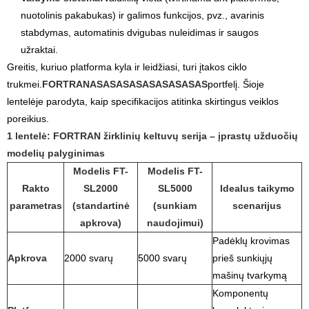
nuotolinis pakabukas) ir galimos funkcijos, pvz., avarinis
stabdymas, automatinis dvigubas nuleidimas ir saugos
užraktai.
Greitis, kuriuo platforma kyla ir leidžiasi, turi įtakos ciklo
trukmei.
FORTRANASASASASASASASASAS
portfelį. Šioje
lentelėje parodyta, kaip specifikacijos atitinka skirtingus veiklos
poreikius.
1 lentelė: FORTRAN žirklinių keltuvų serija – įprastų užduočių
modelių palyginimas
Modelis FT-
Modelis FT-
Rakto
SL2000
SL5000
Idealus taikymo
parametras
(standartinė
(sunkiam
scenarijus
apkrova)
naudojimui)
Padėklų krovimas
Apkrova
2000 svarų
5000 svarų
prieš sunkiųjų
mašinų tvarkymą
Komponentų