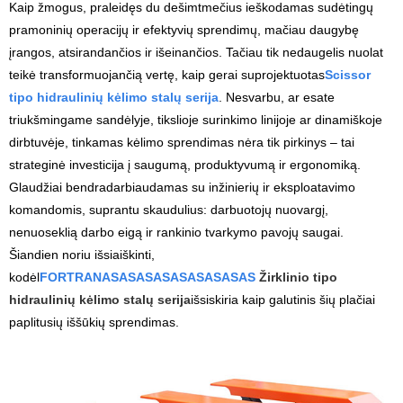
Kaip žmogus, praleidęs du dešimtmečius ieškodamas sudėtingų
pramoninių operacijų ir efektyvių sprendimų, mačiau daugybę
įrangos, atsirandančios ir išeinančios. Tačiau tik nedaugelis nuolat
teikė transformuojančią vertę, kaip gerai suprojektuotas
Sci
ssor
tipo hidraulinių kėlimo stalų serija
. Nesvarbu, ar esate
triukšmingame sandėlyje, tikslioje surinkimo linijoje ar dinamiškoje
dirbtuvėje, tinkamas kėlimo sprendimas nėra tik pirkinys – tai
strateginė investicija į saugumą, produktyvumą ir ergonomiką.
Glaudžiai bendradarbiaudamas su inžinierių ir eksploatavimo
komandomis, suprantu skaudulius: darbuotojų nuovargį,
nenuoseklią darbo eigą ir rankinio tvarkymo pavojų saugai.
Šiandien noriu išsiaiškinti,
kodėl
FORTRANASASASASASASASASAS
Žirklinio tipo
hidraulinių kėlimo stalų serija
išsiskiria kaip galutinis šių plačiai
paplitusių iššūkių sprendimas.