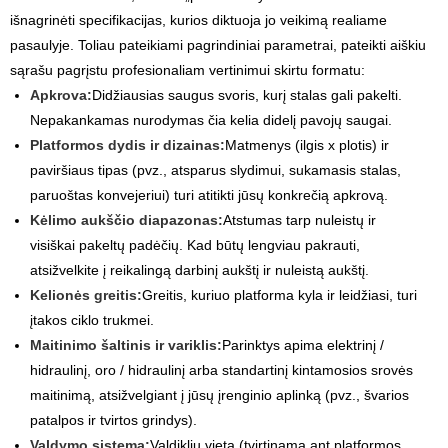
išnagrinėti specifikacijas, kurios diktuoja jo veikimą realiame
pasaulyje. Toliau pateikiami pagrindiniai parametrai, pateikti aiškiu
sąrašu pagrįstu profesionaliam vertinimui skirtu formatu:
Apkrova:
Didžiausias saugus svoris, kurį stalas gali pakelti.
Nepakankamas nurodymas čia kelia didelį pavojų saugai.
Platformos dydis ir dizainas:
Matmenys (ilgis x plotis) ir
paviršiaus tipas (pvz., atsparus slydimui, sukamasis stalas,
paruoštas konvejeriui) turi atitikti jūsų konkrečią apkrovą.
Kėlimo aukščio diapazonas:
Atstumas tarp nuleistų ir
visiškai pakeltų padėčių. Kad būtų lengviau pakrauti,
atsižvelkite į reikalingą darbinį aukštį ir nuleistą aukštį.
Kelionės greitis:
Greitis, kuriuo platforma kyla ir leidžiasi, turi
įtakos ciklo trukmei.
Maitinimo šaltinis ir variklis:
Parinktys apima elektrinį /
hidraulinį, oro / hidraulinį arba standartinį kintamosios srovės
maitinimą, atsižvelgiant į jūsų įrenginio aplinką (pvz., švarios
patalpos ir tvirtos grindys).
Valdymo sistema:
Valdiklių vieta (tvirtinama ant platformos,