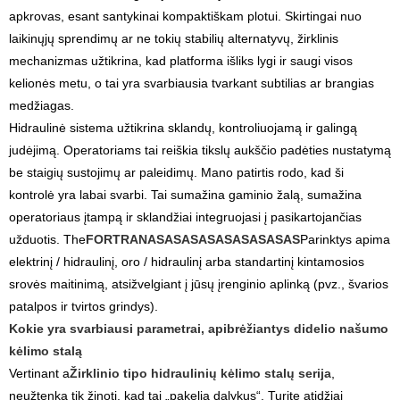
apkrovas, esant santykinai kompaktiškam plotui. Skirtingai nuo
laikinųjų sprendimų ar ne tokių stabilių alternatyvų, žirklinis
mechanizmas užtikrina, kad platforma išliks lygi ir saugi visos
kelionės metu, o tai yra svarbiausia tvarkant subtilias ar brangias
medžiagas.
Hidraulinė sistema užtikrina sklandų, kontroliuojamą ir galingą
judėjimą. Operatoriams tai reiškia tikslų aukščio padėties nustatymą
be staigių sustojimų ar paleidimų. Mano patirtis rodo, kad ši
kontrolė yra labai svarbi. Tai sumažina gaminio žalą, sumažina
operatoriaus įtampą ir sklandžiai integruojasi į pasikartojančias
užduotis. The
FORTRANASASASASASASASASAS
Parinktys apima
elektrinį / hidraulinį, oro / hidraulinį arba standartinį kintamosios
srovės maitinimą, atsižvelgiant į jūsų įrenginio aplinką (pvz., švarios
patalpos ir tvirtos grindys).
Kokie yra svarbiausi parametrai, apibrėžiantys didelio našumo
kėlimo stalą
Vertinant a
Žirklinio tipo hidraulinių kėlimo stalų serija
,
neužtenka tik žinoti, kad tai „pakelia dalykus“. Turite atidžiai