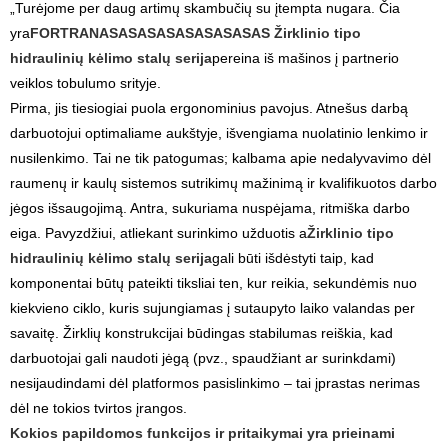
„Turėjome per daug artimų skambučių su įtempta nugara. Čia
yra
FORTRANASASASASASASASASAS
Žirklinio tipo
hidraulinių kėlimo stalų serija
pereina iš mašinos į partnerio
veiklos tobulumo srityje.
Pirma, jis tiesiogiai puola ergonominius pavojus. Atnešus darbą
darbuotojui optimaliame aukštyje, išvengiama nuolatinio lenkimo ir
nusilenkimo. Tai ne tik patogumas; kalbama apie nedalyvavimo dėl
raumenų ir kaulų sistemos sutrikimų mažinimą ir kvalifikuotos darbo
jėgos išsaugojimą. Antra, sukuriama nuspėjama, ritmiška darbo
eiga. Pavyzdžiui, atliekant surinkimo užduotis a
Žirklinio tipo
hidraulinių kėlimo stalų serija
gali būti išdėstyti taip, kad
komponentai būtų pateikti tiksliai ten, kur reikia, sekundėmis nuo
kiekvieno ciklo, kuris sujungiamas į sutaupyto laiko valandas per
savaitę. Žirklių konstrukcijai būdingas stabilumas reiškia, kad
darbuotojai gali naudoti jėgą (pvz., spaudžiant ar surinkdami)
nesijaudindami dėl platformos pasislinkimo – tai įprastas nerimas
dėl ne tokios tvirtos įrangos.
Kokios papildomos funkcijos ir pritaikymai yra prieinami