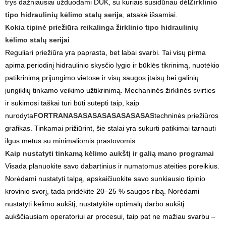
trys dažniausiai užduodami DUK, su kuriais susidūriau dėl
Žirklinio
tipo hidraulinių kėlimo stalų serija
, atsakė išsamiai.
Kokia tipinė priežiūra reikalinga žirklinio tipo hidraulinių
kėlimo stalų serijai
Reguliari priežiūra yra paprasta, bet labai svarbi. Tai visų pirma
apima periodinį hidraulinio skysčio lygio ir būklės tikrinimą, nuotėkio
patikrinimą prijungimo vietose ir visų saugos įtaisų bei galinių
jungiklių tinkamo veikimo užtikrinimą. Mechaninės žirklinės svirties
ir sukimosi taškai turi būti sutepti taip, kaip
nurodyta
FORTRANASASASASASASASASAS
techninės priežiūros
grafikas. Tinkamai prižiūrint, šie stalai yra sukurti patikimai tarnauti
ilgus metus su minimaliomis prastovomis.
Kaip nustatyti tinkamą kėlimo aukštį ir galią mano programai
Visada planuokite savo dabartinius ir numatomus ateities poreikius.
Norėdami nustatyti talpą, apskaičiuokite savo sunkiausio tipinio
krovinio svorį, tada pridėkite 20–25 % saugos ribą. Norėdami
nustatyti kėlimo aukštį, nustatykite optimalų darbo aukštį
aukščiausiam operatoriui ar procesui, taip pat ne mažiau svarbu –