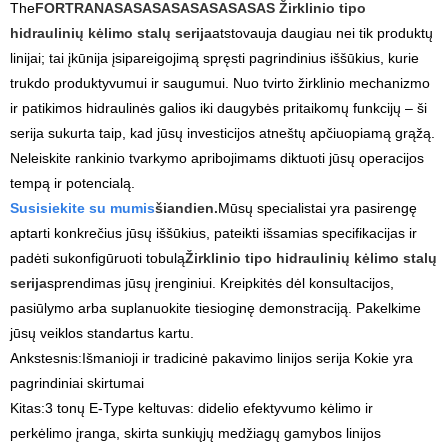
The
FORTRANASASASASASASASASAS
Žirklinio tipo
hidraulinių kėlimo stalų serija
atstovauja daugiau nei tik produktų
linijai; tai įkūnija įsipareigojimą spręsti pagrindinius iššūkius, kurie
trukdo produktyvumui ir saugumui. Nuo tvirto žirklinio mechanizmo
ir patikimos hidraulinės galios iki daugybės pritaikomų funkcijų – ši
serija sukurta taip, kad jūsų investicijos atneštų apčiuopiamą grąžą.
Neleiskite rankinio tvarkymo apribojimams diktuoti jūsų operacijos
tempą ir potencialą.
Susisiekite su mumis
šiandien.
Mūsų specialistai yra pasirengę
aptarti konkrečius jūsų iššūkius, pateikti išsamias specifikacijas ir
padėti sukonfigūruoti tobulą
Žirklinio tipo hidraulinių kėlimo stalų
serija
sprendimas jūsų įrenginiui. Kreipkitės dėl konsultacijos,
pasiūlymo arba suplanuokite tiesioginę demonstraciją. Pakelkime
jūsų veiklos standartus kartu.
Ankstesnis:
Išmanioji ir tradicinė pakavimo linijos serija Kokie yra
pagrindiniai skirtumai
Kitas:
3 tonų E-Type keltuvas: didelio efektyvumo kėlimo ir
perkėlimo įranga, skirta sunkiųjų medžiagų gamybos linijos