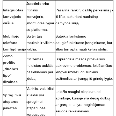
Juostinis arba
Integruotas
ritininis
Pašalina rankinį daiktų perkėlimą į /
konvejerio
konvejeris,
iš lifto, sukuriant nuolatinę
viršus
įmontuotas lygiai
gamybos liniją.
su platforma.
Mobiliojo
Su tvirtais
Suteikia lankstumo
telefono
ratukais ir vilkimo
daugiafunkciuose įrenginiuose, kur
konfigūracija
kabliu.
liftas turi aptarnauti kelias stotis.
Žemo
Itin žemas
Išsprendžia mažos prošvaisos
profilio
nuleistas aukštis
pakrovimo problemas, leidžiančias
„duobės
pasiekiamas per
lengvai užvažiuoti sunkius
tipo“
įdubą.
vežimėlius ar įrangą iš grindų lygio.
dizainas
Variklis, valdikliai
Leidžia saugiai eksploatuoti
Sprogimui
ir laidai yra
aplinkoje, kurioje yra degių dulkių
atsparus
sprogimui
ar garų, o tai yra neginčijamas
paketas
atspariuose
saugos reikalavimas.
korpusuose.